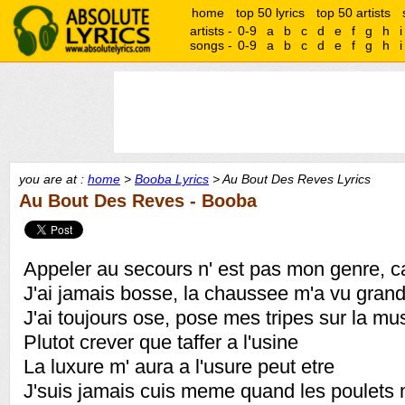
home
top 50 lyrics
top 50 artists
artists -
0-9
a
b
c
d
e
f
g
h
i
songs -
0-9
a
b
c
d
e
f
g
h
i
you are at :
home
>
Booba Lyrics
> Au Bout Des Reves Lyrics
Au Bout Des Reves - Booba
Appeler au secours n' est pas mon genre, c
J'ai jamais bosse, la chaussee m'a vu grand
J'ai toujours ose, pose mes tripes sur la mu
Plutot crever que taffer a l'usine
La luxure m' aura a l'usure peut etre
J'suis jamais cuis meme quand les poulets 