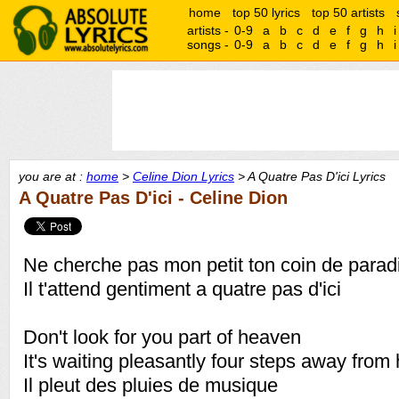
home
top 50 lyrics
top 50 artists
artists -
0-9
a
b
c
d
e
f
g
h
i
songs -
0-9
a
b
c
d
e
f
g
h
i
you are at :
home
>
Celine Dion Lyrics
> A Quatre Pas D'ici Lyrics
A Quatre Pas D'ici - Celine Dion
Ne cherche pas mon petit ton coin de parad
Il t'attend gentiment a quatre pas d'ici
Don't look for you part of heaven
It's waiting pleasantly four steps away from
Il pleut des pluies de musique