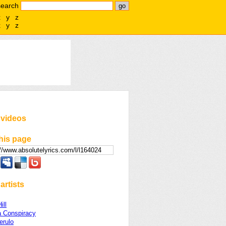
search
x
y
z
x
y
z
 videos
his page
artists
ill
a Conspiracy
erulo