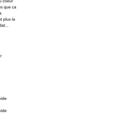
du coeur
us que ca
a
t plus la
at...
r
vide
vide