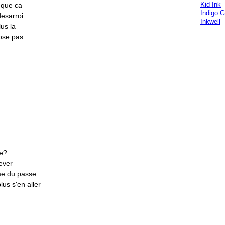
Kid Ink
 que ca
Indigo G
desarroi
Inkwell
lus la
ose pas...
ve?
lever
rme du passe
us s'en aller