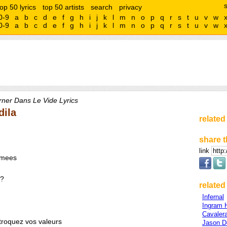
top 50 lyrics
top 50 artists
search
privacy
0-9
a
b
c
d
e
f
g
h
i
j
k
l
m
n
o
p
q
r
s
t
u
v
w
0-9
a
b
c
d
e
f
g
h
i
j
k
l
m
n
o
p
q
r
s
t
u
v
w
ner Dans Le Vide Lyrics
dila
related
share t
link
bimees
z?
related 
Infernal
Ingram H
Cavaler
troquez vos valeurs
Jason D