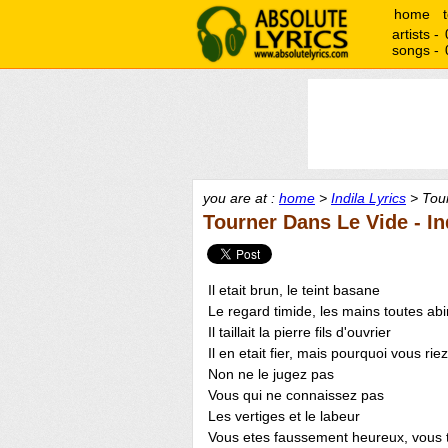
home
artists -
songs -
you are at :
home
>
Indila Lyrics
> Tour
Tourner Dans Le Vide - In
Il etait brun, le teint basane
Le regard timide, les mains toutes a
Il taillait la pierre fils d'ouvrier
Il en etait fier, mais pourquoi vous rie
Non ne le jugez pas
Vous qui ne connaissez pas
Les vertiges et le labeur
Vous etes faussement heureux, vous 