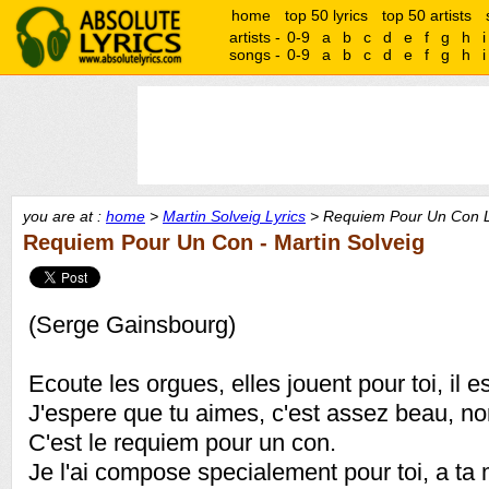
home
top 50 lyrics
top 50 artists
artists -
0-9
a
b
c
d
e
f
g
h
i
songs -
0-9
a
b
c
d
e
f
g
h
i
you are at :
home
>
Martin Solveig Lyrics
> Requiem Pour Un Con L
Requiem Pour Un Con - Martin Solveig
(Serge Gainsbourg)
Ecoute les orgues, elles jouent pour toi, il est
J'espere que tu aimes, c'est assez beau, no
C'est le requiem pour un con.
Je l'ai compose specialement pour toi, a ta