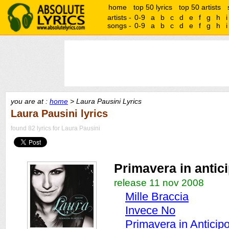
home
top 50 lyrics
top 50 artists
artists -
0-9
a
b
c
d
e
f
g
h
i
songs -
0-9
a
b
c
d
e
f
g
h
i
you are at :
home
> Laura Pausini Lyrics
Laura Pausini lyrics
found 82 lyrics for Laura Pausini
Primavera in antic
release 11 nov 2008
Mille Braccia
Invece No
Primavera in Anticipo