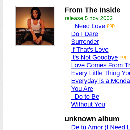
From The Inside
release 5 nov 2002
pop
I Need Love
Do I Dare
Surrender
If That's Love
pop
It's Not Goodbye
Love Comes From Th
Every Little Thing Y
Everyday is a Mond
You Are
I Do to Be
Without You
unknown album
De tu Amor (I Need 