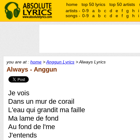
home
top 50 lyrics
top 50 artists
artists -
0-9
a
b
c
d
e
f
g
h
i
songs -
0-9
a
b
c
d
e
f
g
h
i
you are at :
home
>
Anggun Lyrics
> Always Lyrics
Always - Anggun
Je vois
Dans un mur de corail
L'eau qui grandit ma faille
Ma lame de fond
Au fond de l'me
J'entends