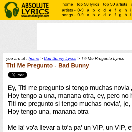
home
top 50 lyrics
top 50 artists
artists -
0-9
a
b
c
d
e
f
g
h
i
songs -
0-9
a
b
c
d
e
f
g
h
i
you are at :
home
>
Bad Bunny Lyrics
> Titi Me Pregunto Lyrics
Titi Me Pregunto - Bad Bunny
Ey, Titi me pregunto si tengo muchas novia'
Hoy tengo a una, manana otra, ey, pero no
Titi me pregunto si tengo muchas novia', je
Hoy tengo una, manana otra
Me la' vo'a llevar a to'a pa' un VIP, un VIP, 