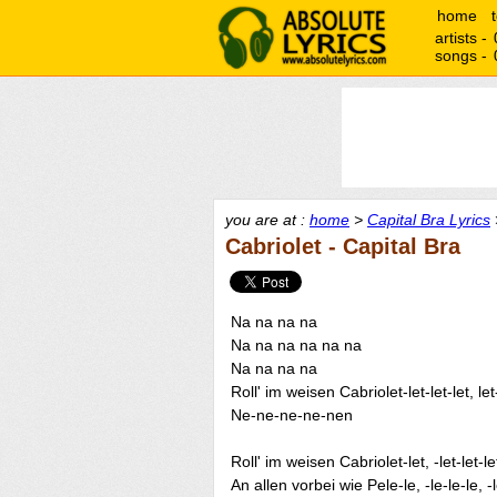
home
artists -
songs -
you are at :
home
>
Capital Bra Lyrics
Cabriolet - Capital Bra
Na na na na
Na na na na na na
Na na na na
Roll' im weisen Cabriolet-let-let-let, let-
Ne-ne-ne-ne-nen
Roll' im weisen Cabriolet-let, -let-let-let,
An allen vorbei wie Pele-le, -le-le-le, -l