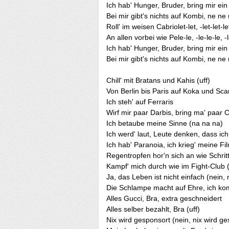
Ich hab' Hunger, Bruder, bring mir ein File
Bei mir gibt's nichts auf Kombi, ne ne
Roll' im weisen Cabriolet-let, -let-let-let,
An allen vorbei wie Pele-le, -le-le-le, -l
Ich hab' Hunger, Bruder, bring mir ein File
Bei mir gibt's nichts auf Kombi, ne ne
Chill' mit Bratans und Kahis (uff)
Von Berlin bis Paris auf Koka und Sc
Ich steh' auf Ferraris
Wirf mir paar Darbis, bring ma' paar C
Ich betaube meine Sinne (na na na)
Ich werd' laut, Leute denken, dass ich
Ich hab' Paranoia, ich krieg' meine Fi
Regentropfen hor'n sich an wie Schrit
Kampf' mich durch wie im Fight-Club
Ja, das Leben ist nicht einfach (nein, 
Die Schlampe macht auf Ehre, ich k
Alles Gucci, Bra, extra geschneidert
Alles selber bezahlt, Bra (uff)
Nix wird gesponsort (nein, nix wird g