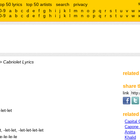
top 50 lyrics
top 50 artists
search
privacy
0-9
a
b
c
d
e
f
g
h
i
j
k
l
m
n
o
p
q
r
s
t
u
v
w
0-9
a
b
c
d
e
f
g
h
i
j
k
l
m
n
o
p
q
r
s
t
u
v
w
> Cabriolet Lyrics
related
share t
link
let-let
related 
Capital 
Capone 
 -let-let, -let-let-let-let
Anitta
e-le-le-le
Khalid