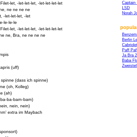
Captain
t-let, -let-let-let, -let-let-let-let
LSD
 ne, ne ne ne ne
Norah J
 -let-let-let, -let
e-le-le-le
popular
t-let, -let-let-let, -let-let-let-let
Benzem
 ne ne, Bra, ne ne ne ne
Berlin L
Cabriole
Paff Paf
ampis
Ja Bra 2
Baba Fl
Zweistel
apris (uff)
 spinne (dass ich spinne)
lme (oh, Kolleg)
te (ah)
 (ba-ba-bam-bam)
nein, nein, nein)
omm' extra im Maybach
esponsort)