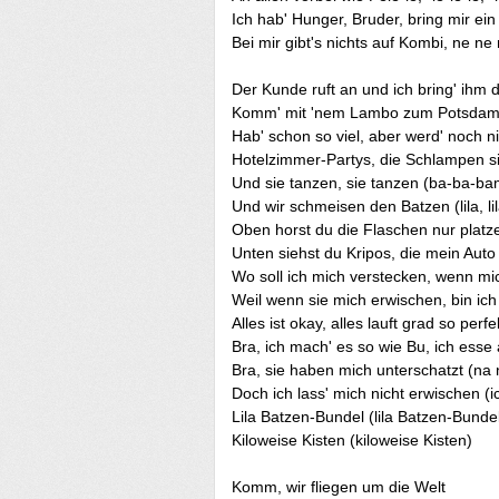
Ich hab' Hunger, Bruder, bring mir ein File
Bei mir gibt's nichts auf Kombi, ne ne
Der Kunde ruft an und ich bring' ihm 
Komm' mit 'nem Lambo zum Potsdame
Hab' schon so viel, aber werd' noch ni
Hotelzimmer-Partys, die Schlampen s
Und sie tanzen, sie tanzen (ba-ba-b
Und wir schmeisen den Batzen (lila, lil
Oben horst du die Flaschen nur platz
Unten siehst du Kripos, die mein Aut
Wo soll ich mich verstecken, wenn mic
Weil wenn sie mich erwischen, bin ich
Alles ist okay, alles lauft grad so perfe
Bra, ich mach' es so wie Bu, ich esse
Bra, sie haben mich unterschatzt (na 
Doch ich lass' mich nicht erwischen (i
Lila Batzen-Bundel (lila Batzen-Bunde
Kiloweise Kisten (kiloweise Kisten)
Komm, wir fliegen um die Welt