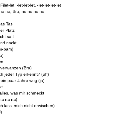
t-let, -let-let-let, -let-let-let-let
 ne ne, Bra, ne ne ne ne
das Tas
r Platz
cht satt
ind nackt
am-bam)
a)
en
o verwanzen (Bra)
h jeder Typ erkennt? (uff)
 ein paar Jahre weg (ja)
kt
 alles, was mir schmeckt
na na na)
ch lass' mich nicht erwischen)
l)