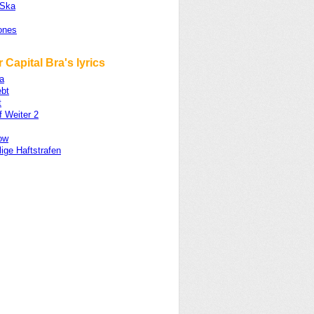
 Ska
ones
 Capital Bra's lyrics
a
ebt
t
f Weiter 2
ow
lige Haftstrafen