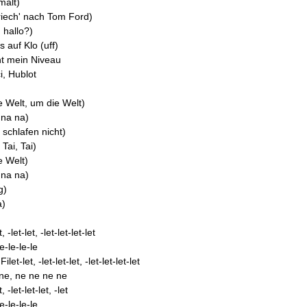
malt)
 riech' nach Tom Ford)
 hallo?)
s auf Klo (uff)
ht mein Niveau
i, Hublot
e Welt, um die Welt)
 na na)
 schlafen nicht)
Tai, Tai)
e Welt)
 na na)
g)
a)
 -let-let, -let-let-let-let
e-le-le-le
t-let, -let-let-let, -let-let-let-let
 ne, ne ne ne ne
 -let-let-let, -let
e-le-le-le