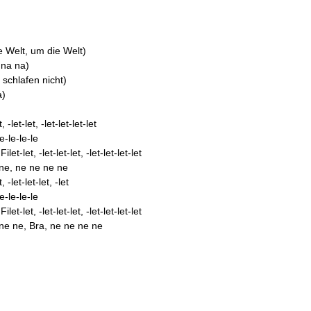
e Welt, um die Welt)
 na na)
 schlafen nicht)
a)
 -let-let, -let-let-let-let
e-le-le-le
t-let, -let-let-let, -let-let-let-let
 ne, ne ne ne ne
 -let-let-let, -let
e-le-le-le
t-let, -let-let-let, -let-let-let-let
 ne ne, Bra, ne ne ne ne