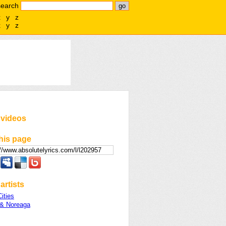
search
x
y
z
x
y
z
 videos
his page
artists
Cities
& Noreaga