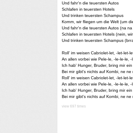
Und fahr'n die teuersten Autos
Schlafen in teuersten Hotels
Und trinken teuersten Schampus
Komm, wir fliegen um die Welt (um di
Und fahr'n die teuersten Autos (na na
Schlafen in teuersten Hotels (nein, wir
Und trinken teuersten Schampus (brr
Roll' im weisen Cabriolet-let, -let-let-let,
An allen vorbei wie Pele-le, -le-le-le, -l
Ich hab' Hunger, Bruder, bring mir ein File
Bei mir gibt's nichts auf Kombi, ne ne
Roll' im weisen Cabriolet-let, -let-let-let,
An allen vorbei wie Pele-le, -le-le-le, -l
Ich hab' Hunger, Bruder, bring mir ein File
Bei mir gibt's nichts auf Kombi, ne ne
view 697 times