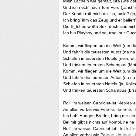
Mein Lacheln wie gemalt, Bra (wie ge
Und ich riech' nach Tom Ford (ja, ich
Der Kunde ruft mich an - ja, hallo? (ja,
Ich bring' ihm das Zeug und er ballert'
Die B_tches woll'n Sex, doch sind nic
Ich bin Playboy und so, trag' nur Gucc
Komm, wir fliegen um die Welt (um di
Und fahr'n die teuersten Autos (na na
Schlafen in teuersten Hotels (nein, wir
Und trinken teuersten Schampus (Mai 
Komm, wir fliegen um die Welt (um di
Und fahr'n die teuersten Autos (na na
Schlafen in teuersten Hotels (ja, Kolle
Und trinken teuersten Schampus (brr
Roll' im weisen Cabriolet-let, -let-let-let,
An allen vorbei wie Pele-le, -le-le-le, -l
Ich hab' Hunger, Bruder, bring mir ein File
Bei mir gibt's nichts auf Kombi, ne ne
Roll' im weisen Cabriolet-let, -let-let-let,
An allen vorbei wie Pele-le, -le-le-le, -l