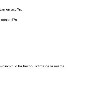
ban en acci?n.
 sensaci?n.
evoluci?n lo ha hecho victima de la misma.