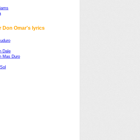
liams
a
r Don Omar's lyrics
uduro
n Dale
n Mas Duro
 Sol