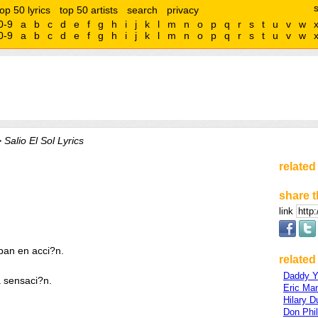
top 50 lyrics
top 50 artists
search
privacy
0-9
a
b
c
d
e
f
g
h
i
j
k
l
m
n
o
p
q
r
s
t
u
v
w
0-9
a
b
c
d
e
f
g
h
i
j
k
l
m
n
o
p
q
r
s
t
u
v
w
 Salio El Sol Lyrics
related
share t
link
ban en acci?n.
related 
Daddy Y
 sensaci?n.
Eric Man
Hilary D
Don Phil