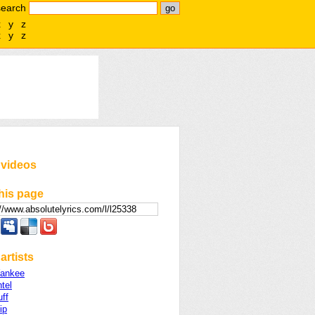
search
x
y
z
x
y
z
 videos
his page
artists
ankee
tel
uff
ip