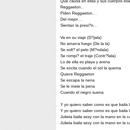
Que causa en ellas y sus cuerpos esa
Reggaeton...
Piden Reggaeton....
Del mejor....
Sientan la presi?n...
Va en su viaje (D?jala)
No amarra fuego (De la la)
Se solt? el pelo (M?ndala)
Se rompi? el traje (Contr?lala)
Lo de ella es playa y arena
Se excita cuando el sol la quema
Quiere Reggaeton
Se escapa la nena
Se le mete la pena
Cuando el negro suena
Y yo quiero saber como es que baila la
Y yo quiero saber como es que baila la
Julieta baila sexy con la mano en la c
Julieta baila sexy con la mano en la c