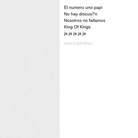
El numero uno papi
No hay discusi?n
Nosotros no fallamos
King Of Kings
ja ja ja ja ja
view 3,456 times