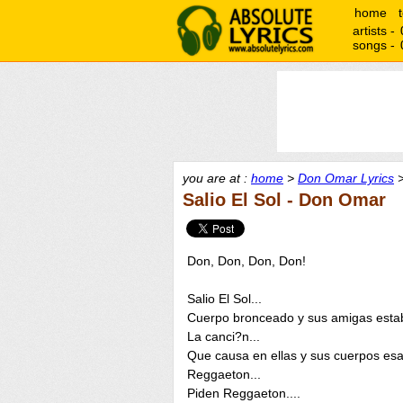
home
artists -
songs -
you are at :
home
>
Don Omar Lyrics
>
Salio El Sol - Don Omar
Don, Don, Don, Don!
Salio El Sol...
Cuerpo bronceado y sus amigas esta
La canci?n...
Que causa en ellas y sus cuerpos esa
Reggaeton...
Piden Reggaeton....