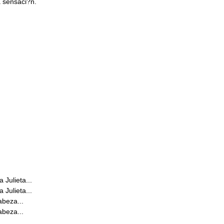
 sensaci?n.
 Julieta...
 Julieta...
abeza...
abeza...