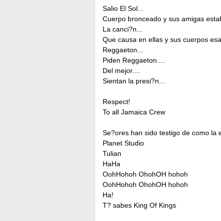
Salio El Sol...
Cuerpo bronceado y sus amigas esta
La canci?n...
Que causa en ellas y sus cuerpos esa
Reggaeton...
Piden Reggaeton....
Del mejor....
Sientan la presi?n...
Respect!
To all Jamaica Crew
Se?ores han sido testigo de como la 
Planet Studio
Tulian
HaHa
OohHohoh OhohOH hohoh
OohHohoh OhohOH hohoh
Ha!
T? sabes King Of Kings