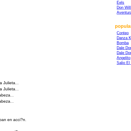
Eels
Don Wil
Aventur
popula
Conteo
Danza K
Bomba
Dale Do
Dale Do
Angelito
Salio El
 Julieta...
 Julieta...
abeza...
abeza...
ban en acci?n.